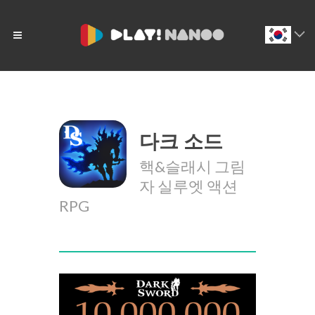
다크 소드
핵&슬래시 그림
자 실루엣 액션
RPG