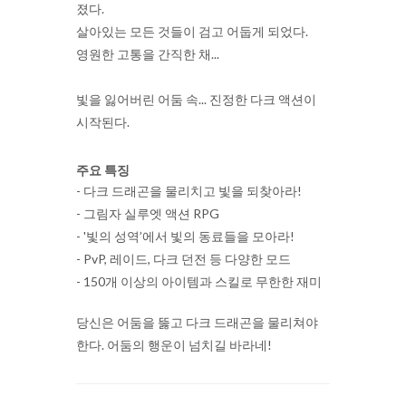
졌다.
살아있는 모든 것들이 검고 어둡게 되었다.
영원한 고통을 간직한 채...
빛을 잃어버린 어둠 속... 진정한 다크 액션이
시작된다.
주요 특징
- 다크 드래곤을 물리치고 빛을 되찾아라!
- 그림자 실루엣 액션 RPG
- '빛의 성역’에서 빛의 동료들을 모아라!
- PvP, 레이드, 다크 던전 등 다양한 모드
- 150개 이상의 아이템과 스킬로 무한한 재미
당신은 어둠을 뚫고 다크 드래곤을 물리쳐야
한다. 어둠의 행운이 넘치길 바라네!